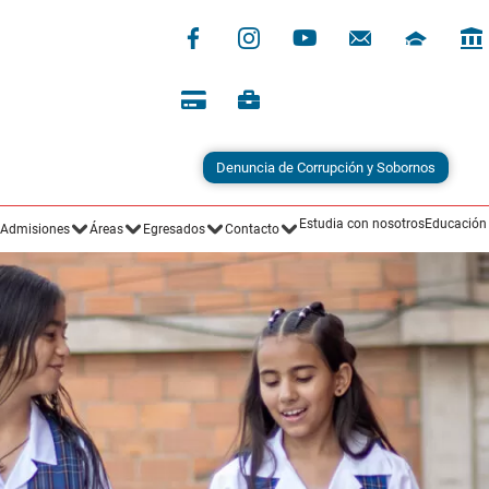
Denuncia de Corrupción y Sobornos
Estudia con nosotros
Educación
Admisiones
Áreas
Egresados
Contacto