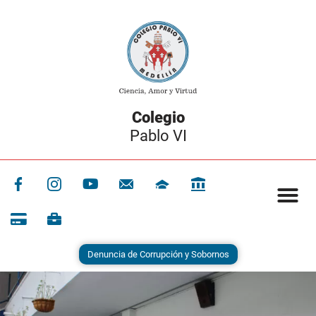
Colegio
Pablo VI
Denuncia de Corrupción y Sobornos