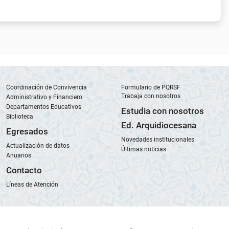
Coordinación de Convivencia
Formulario de PQRSF
Trabaja con nosotros
Administrativo y Financiero
Departamentos Educativos
Estudia con nosotros
Biblioteca
Ed. Arquidiocesana
Egresados
Novedades institucionales
Actualización de datos
Últimas noticias
Anuarios
Contacto
Líneas de Atención
Sede Principal Cra. 36 N° 69-30 | Calle 70 N° 35-40, Barrio
Manrique Oriental.