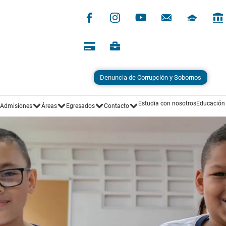
Denuncia de Corrupción y Sobornos
Estudia con nosotros
Educación
Admisiones
Áreas
Egresados
Contacto